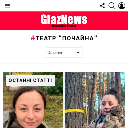
FOLLOW
SEARC
L
US
Menu
ТЕАТР “ПОЧАЙНА”
ОСТАННІ СТАТТІ