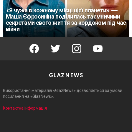
«Я чужа в кожному місці цієї планети» —
Маша Єфросиніна поділилась таємничими
секретами свого життя за кордоном під час
війни
facebook
twitter
instagram
youtube
GLAZNEWS
Використання матеріалів «GlazNews» дозволяється за умови
посилання на «GlazNews».
Контактна інформація