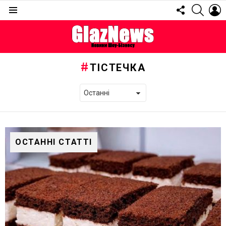
FOLLOW
SEARC
L
US
Menu
ТІСТЕЧКА
ОСТАННІ СТАТТІ