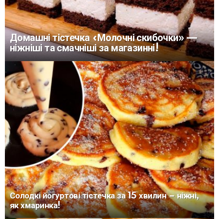
Домашні тістечка «Молочні скибочки» —
ніжніші та смачніші за магазинні!
Солодкі йогуртові тістечка за 15 хвилин – ніжні,
як хмаринка!