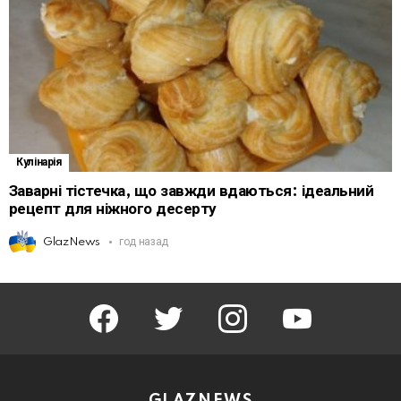
Кулінарія
Заварні тістечка, що завжди вдаються: ідеальний
рецепт для ніжного десерту
GlazNews
год назад
facebook
twitter
instagram
youtube
GLAZNEWS