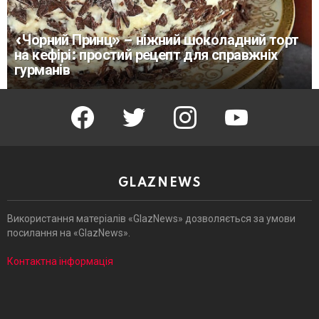
«Чорний Принц» – ніжний шоколадний торт
на кефірі: простий рецепт для справжніх
гурманів
facebook
twitter
instagram
youtube
GLAZNEWS
Використання матеріалів «GlazNews» дозволяється за умови
посилання на «GlazNews».
Контактна інформація