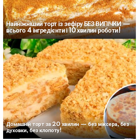
Найніжніший торт із зефіру БЕЗ ВИПІЧКИ —
всього 4 інгредієнти і 10 хвилин роботи!
Домашній торт за 20 хвилин — без міксера, без
духовки, без клопоту!