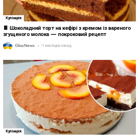
Кулінарія
🍫 Шоколадний торт на кефірі з кремом із вареного
згущеного молока — покроковий рецепт
GlazNews
11 месяцев назад
Кулінарія