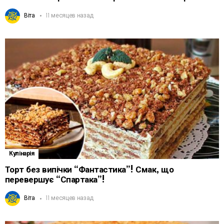
Віта
11 месяцев назад
Кулінарія
Торт без випічки “Фантастика”! Смак, що
перевершує “Спартака”!
Віта
11 месяцев назад