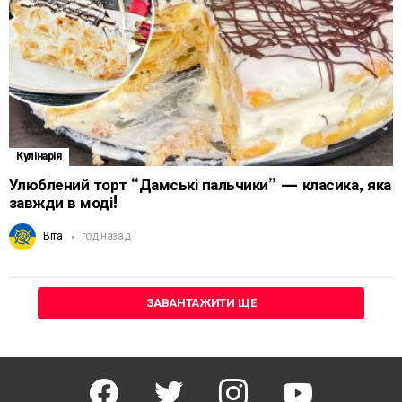
Кулінарія
Улюблений торт “Дамські пальчики” — класика, яка
завжди в моді!
Віта
год назад
ЗАВАНТАЖИТИ ЩЕ
facebook
twitter
instagram
youtube