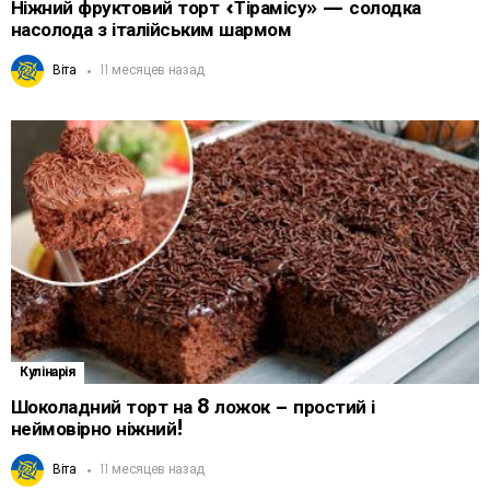
Ніжний фруктовий торт «Тірамісу» — солодка
насолода з італійським шармом
Віта
11 месяцев назад
Кулінарія
Шоколадний торт на 8 ложок – простий і
неймовірно ніжний!
Віта
11 месяцев назад