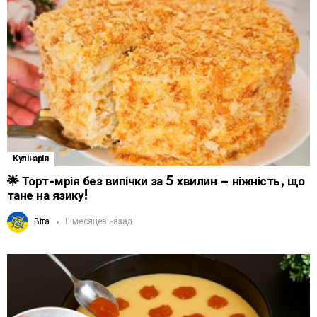
Кулінарія
🌟 Торт-мрія без випічки за 5 хвилин – ніжність, що
тане на язику!
Віта
11 месяцев назад