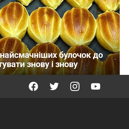
т найсмачніших булочок до
тувати знову і знову
facebook
twitter
instagram
youtube