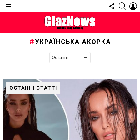
FOLLOW
SEARC
L
US
Menu
УКРАЇНСЬКА АКОРКА
ОСТАННІ СТАТТІ