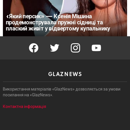
«Який персик» — Ксенія Мішина
продемонструвала пружні сідниці та
плаский живіт у відвертому купальнику
facebook
twitter
instagram
youtube
GLAZNEWS
Використання матеріалів «GlazNews» дозволяється за умови
посилання на «GlazNews».
Контактна інформація