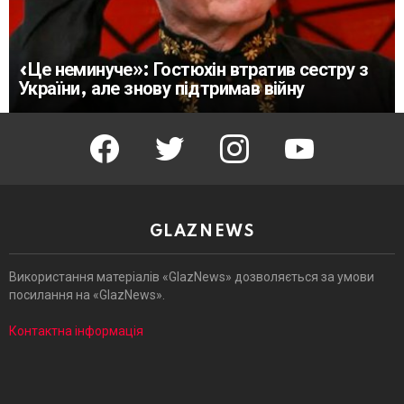
«Це неминуче»: Гостюхін втратив сестру з
України, але знову підтримав війну
facebook
twitter
instagram
youtube
GLAZNEWS
Використання матеріалів «GlazNews» дозволяється за умови
посилання на «GlazNews».
Контактна інформація