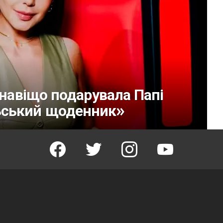
 навіщо подарувала Папі
ьський щоденник»
facebook
twitter
instagram
youtube