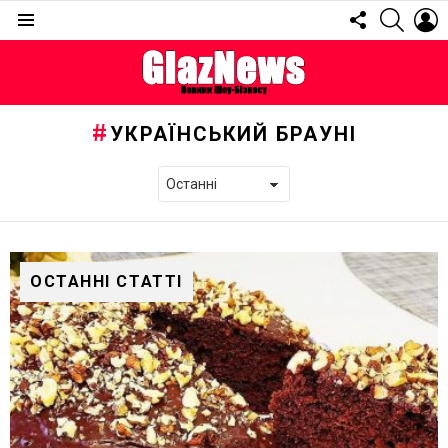
FOLLOW
SEARC
L
US
Menu
УКРАЇНСЬКИЙ БРАУНІ
ОСТАННІ СТАТТІ