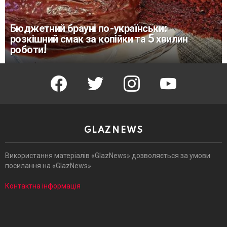
Бюджетний брауні по-українськи:
розкішний смак за копійки та 5 хвилин
роботи!
facebook
twitter
instagram
youtube
GLAZNEWS
Використання матеріалів «GlazNews» дозволяється за умови
посилання на «GlazNews».
Контактна інформація