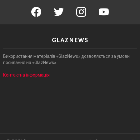
facebook
twitter
instagram
youtube
GLAZNEWS
Використання матеріалів «GlazNews» дозволяється за умови
посилання на «GlazNews».
Контактна інформація