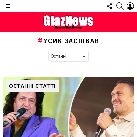
FOLLOW
SEARC
L
US
Menu
УСИК ЗАСПІВАВ
ОСТАННІ СТАТТІ