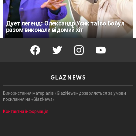
Дует легенд: Олександр Усик та Іво Бобул
разом виконали відомий хіт
facebook
twitter
instagram
youtube
GLAZNEWS
Використання матеріалів «GlazNews» дозволяється за умови
посилання на «GlazNews».
Контактна інформація