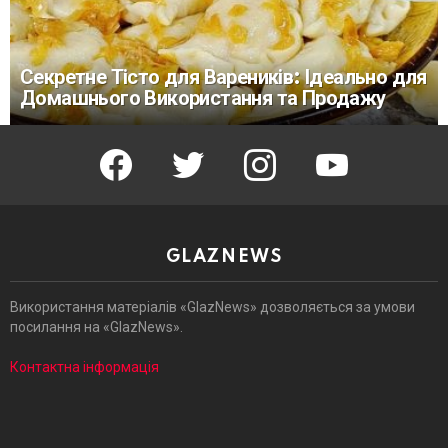
Секретне Тісто для Вареників: Ідеально для
Домашнього Використання та Продажу
facebook
twitter
instagram
youtube
GLAZNEWS
Використання матеріалів «GlazNews» дозволяється за умови
посилання на «GlazNews».
Контактна інформація