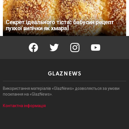
Секрет ідеального тіста: бабусин рецепт
пухкої випічки як хмара!
facebook
twitter
instagram
youtube
GLAZNEWS
Використання матеріалів «GlazNews» дозволяється за умови
посилання на «GlazNews».
Контактна інформація