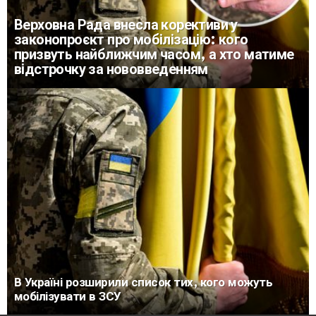
Верховна Рада внесла корективи у
законопроєкт про мобілізацію: кого
призвуть найближчим часом, а хто матиме
відстрочку за нововведенням
В Україні розширили список тих, кого можуть
мобілізувати в ЗСУ