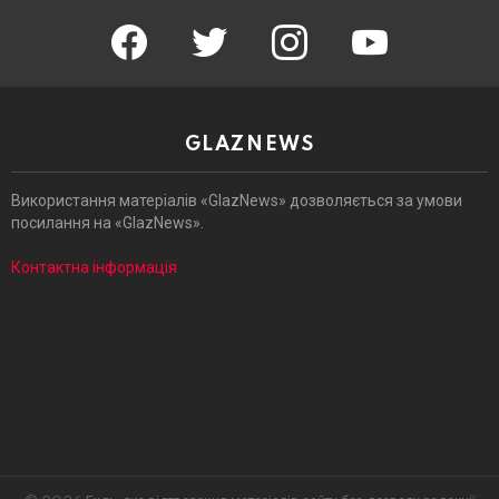
facebook
twitter
instagram
youtube
GLAZNEWS
Використання матеріалів «GlazNews» дозволяється за умови
посилання на «GlazNews».
Контактна інформація