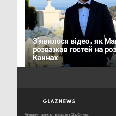
З’явилося відео, як М
розважав гостей на роз
Каннах
GLAZNEWS
Використання матеріалів «GlazNews»