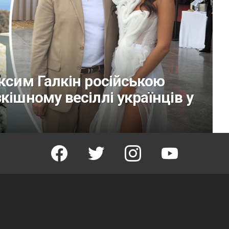
аксим Галкін російською
кішному весіллі українців у
facebook
twitter
instagram
youtube