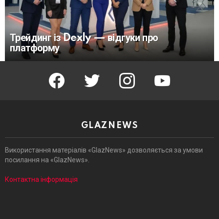
Трейдинг із Dexly — відгуки про
платформу
facebook
twitter
instagram
youtube
GLAZNEWS
Використання матеріалів «GlazNews» дозволяється за умови
посилання на «GlazNews».
Контактна інформація