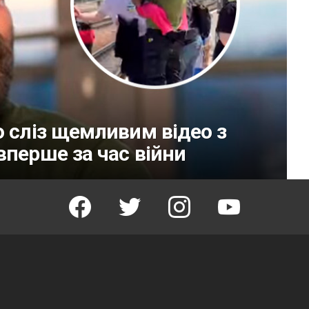
о сліз щемливим відео з
вперше за час війни
facebook
twitter
instagram
youtube