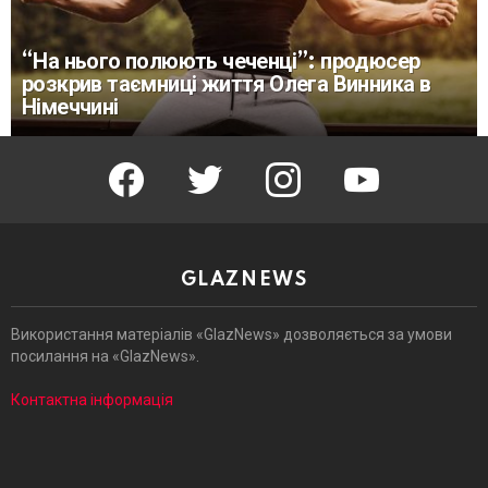
“На нього полюють чеченці”: продюсер
розкрив таємниці життя Олега Винника в
Німеччині
facebook
twitter
instagram
youtube
GLAZNEWS
Використання матеріалів «GlazNews» дозволяється за умови
посилання на «GlazNews».
Контактна інформація