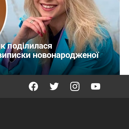
ик поділилася
виписки новонародженої
facebook
twitter
instagram
youtube