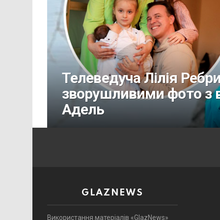
Телеведуча Лілія Ребр
зворушливими фото з 
Адель
GLAZNEWS
Використання матеріалів «GlazNews»