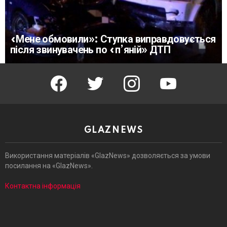
«Мене обмовили»: Ступка виправдовується
після звинувачень по «п’яній» ДТП
facebook
twitter
instagram
youtube
GLAZNEWS
Використання матеріалів «GlazNews» дозволяється за умови
посилання на «GlazNews».
Контактна інформація