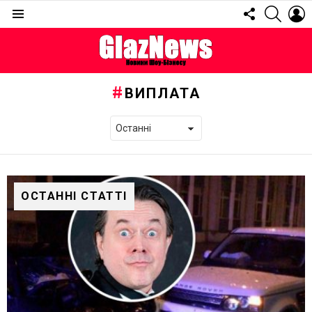
FOLLOW
SEARC
L
US
Menu
ВИПЛАТА
ОСТАННІ СТАТТІ