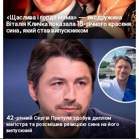
«Щаслива і горда мама» — ексдружина
Віталія Кличка показала 18-річного красеня
сина, який став випускником
42-річний Сергій Притула здобув диплом
магістра та розсмішив реакцією сина на його
випускний