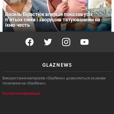
Василь Вірастюк вперше показав усіх
п’ятьох синів і зворушив татуюванням на
їхню честь
facebook
twitter
instagram
youtube
GLAZNEWS
Використання матеріалів «GlazNews» дозволяється за умови
посилання на «GlazNews».
Контактна інформація