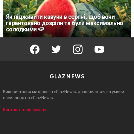
Як підживити кавуни в серпні, щоб вони
гарантовано дозріли та були максимально
солодкими 🍉
facebook
twitter
instagram
youtube
GLAZNEWS
Використання матеріалів «GlazNews» дозволяється за умови
посилання на «GlazNews».
Контактна інформація