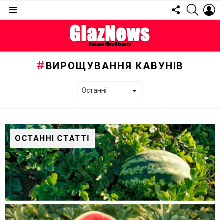
FOLLOW
SEARC
L
US
Menu
ВИРОЩУВАННЯ КАВУНІВ
ОСТАННІ СТАТТІ