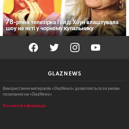
78-річна телезірка Голді Хоун влаштувала
шоу на яхті у чорному купальнику
facebook
twitter
instagram
youtube
GLAZNEWS
Використання матеріалів «GlazNews» дозволяється за умови
посилання на «GlazNews».
Контактна інформація