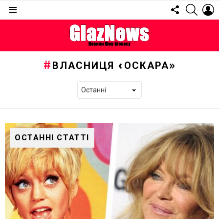
FOLLOW
SEARC
L
US
Menu
ВЛАСНИЦЯ «ОСКАРА»
ОСТАННІ СТАТТІ