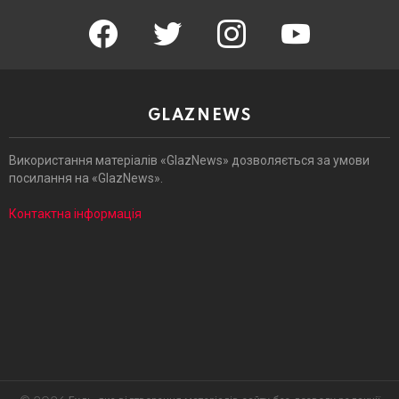
facebook
twitter
instagram
youtube
GLAZNEWS
Використання матеріалів «GlazNews» дозволяється за умови
посилання на «GlazNews».
Контактна інформація