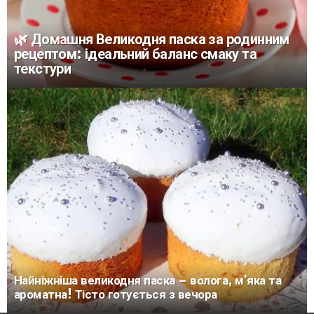
🌿 Домашня Великодня паска за родинним
рецептом: ідеальний баланс смаку та
текстури
Найніжніша великодня паска – волога, м’яка та
ароматна! Тісто готується з вечора