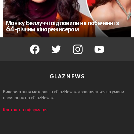
Моніку Беллуччі підловили на побаченні з
64-річним кінорежисером
facebook
twitter
instagram
youtube
GLAZNEWS
Використання матеріалів «GlazNews» дозволяється за умови
посилання на «GlazNews».
Контактна інформація