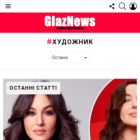
FOLLOW
SEARC
L
US
Menu
ХУДОЖНИК
ОСТАННІ СТАТТІ