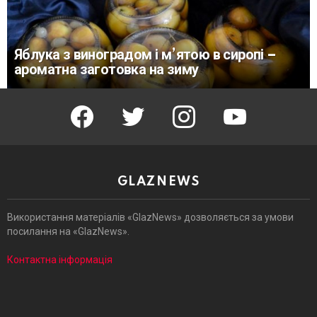
Яблука з виноградом і м’ятою в сиропі –
ароматна заготовка на зиму
facebook
twitter
instagram
youtube
GLAZNEWS
Використання матеріалів «GlazNews» дозволяється за умови
посилання на «GlazNews».
Контактна інформація