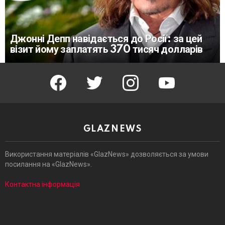
Джонні Депп навідається до Росії: за цей
візит йому заплатять 370 тисяч долларів
facebook
twitter
instagram
youtube
GLAZNEWS
Використання матеріалів «GlazNews» дозволяється за умови
посилання на «GlazNews».
Контактна інформація