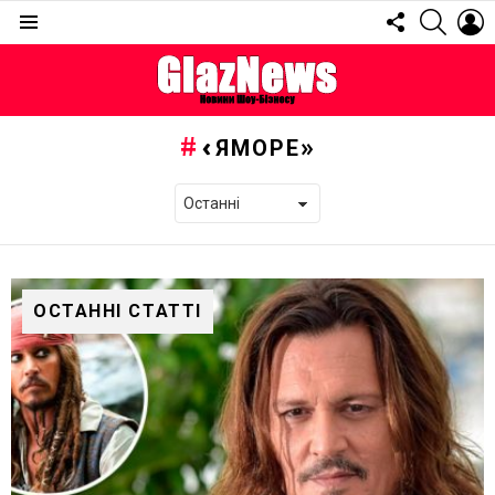
FOLLOW
SEARC
L
US
Menu
«ЯМОРЕ»
ОСТАННІ СТАТТІ