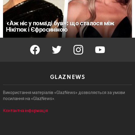
«Аж ніс у помаді був»: що сталося між
Нікітюк і Єфросиніною
facebook
twitter
instagram
youtube
GLAZNEWS
Використання матеріалів «GlazNews» дозволяється за умови
посилання на «GlazNews».
Контактна інформація