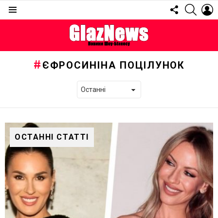
FOLLOW
SEARC
L
US
Menu
ЄФРОСИНІНА ПОЦІЛУНОК
ОСТАННІ СТАТТІ