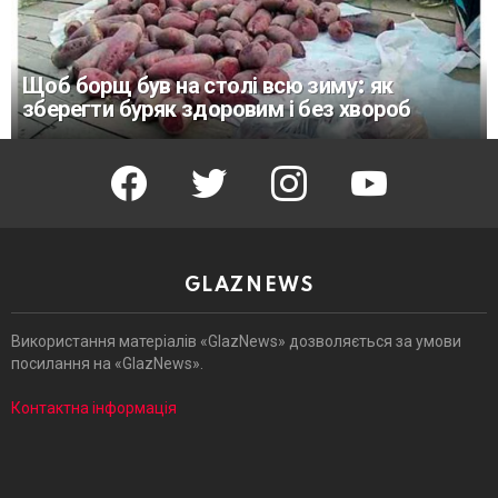
Щоб борщ був на столі всю зиму: як
зберегти буряк здоровим і без хвороб
facebook
twitter
instagram
youtube
GLAZNEWS
Використання матеріалів «GlazNews» дозволяється за умови
посилання на «GlazNews».
Контактна інформація