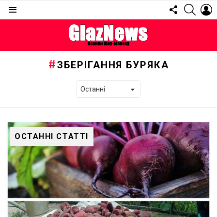
FOLLOW
SEARC
L
US
Menu
ЗБЕРІГАННЯ БУРЯКА
ОСТАННІ СТАТТІ