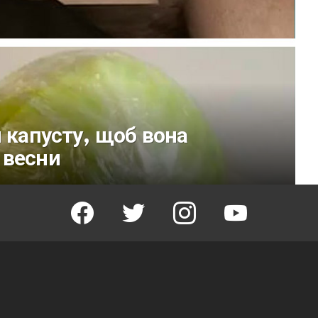
и капусту, щоб вона
 весни
facebook
twitter
instagram
youtube