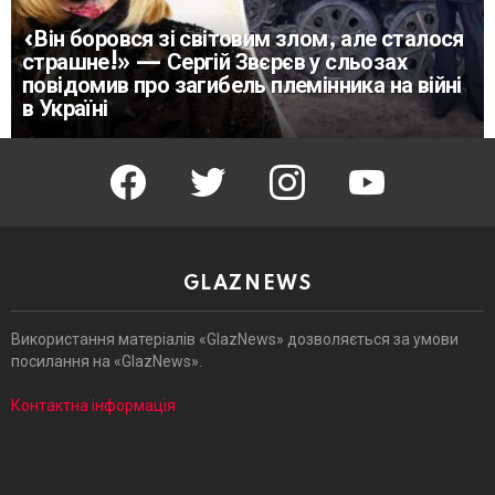
«Він боровся зі світовим злом, але сталося
страшне!» — Сергій Звєрєв у сльозах
повідомив про загибель племінника на війні
в Україні
facebook
twitter
instagram
youtube
GLAZNEWS
Використання матеріалів «GlazNews» дозволяється за умови
посилання на «GlazNews».
Контактна інформація