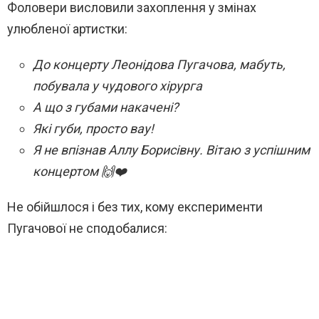
Фоловери висловили захоплення у змінах
улюбленої артистки:
До концерту Леонідова Пугачова, мабуть,
побувала у чудового хірурга
А що з губами накачені?
Які губи, просто вау!
Я не впізнав Аллу Борисівну. Вітаю з успішним
концертом 🙌❤️
Не обійшлося і без тих, кому експерименти
Пугачової не сподобалися: