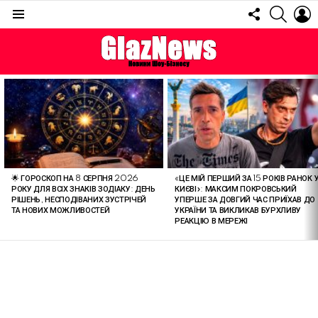
FOLLOW
SEARC
L
US
Menu
ОСТАННІ
СТАТТІ
🌟 ГОРОСКОП НА 8 СЕРПНЯ 2026
«ЦЕ МІЙ ПЕРШИЙ ЗА 15 РОКІВ РАНОК 
РОКУ ДЛЯ ВСІХ ЗНАКІВ ЗОДІАКУ: ДЕНЬ
КИЄВІ»: МАКСИМ ПОКРОВСЬКИЙ
РІШЕНЬ, НЕСПОДІВАНИХ ЗУСТРІЧЕЙ
УПЕРШЕ ЗА ДОВГИЙ ЧАС ПРИЇХАВ ДО
ТА НОВИХ МОЖЛИВОСТЕЙ
УКРАЇНИ ТА ВИКЛИКАВ БУРХЛИВУ
РЕАКЦІЮ В МЕРЕЖІ