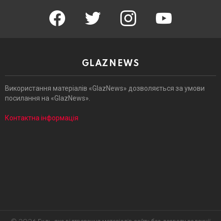
facebook
twitter
instagram
youtube
GLAZNEWS
Використання матеріалів «GlazNews» дозволяється за умови
посилання на «GlazNews».
Контактна інформація