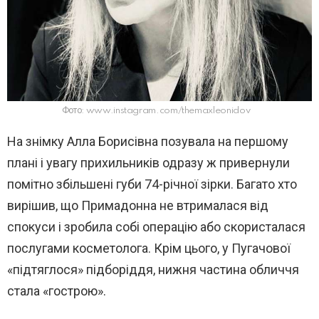
Фото: www.instagram.com/themaxleonidov
На знімку Алла Борисівна позувала на першому
плані і увагу прихильників одразу ж привернули
помітно збільшені губи 74-річної зірки. Багато хто
вирішив, що Примадонна не втрималася від
спокуси і зробила собі операцію або скористалася
послугами косметолога. Крім цього, у Пугачової
«підтяглося» підборіддя, нижня частина обличчя
стала «гострою».