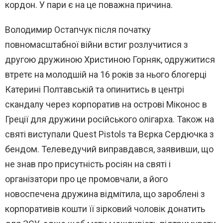
кордон. У пари є на це поважна причина.
Володимир Остапчук після початку
повномасштабної війни встиг розлучитися з
другою дружиною Христиною Горняк, одружитися
втретє на молодшій на 16 років за нього блогерці
Катерині Полтавській та опинитись в центрі
скандалу через корпоратив на острові Міконос в
Греції для дружини російського олігарха. Також на
святі виступали Quest Pistols та Вєрка Сердючка з
бендом. Телеведучий виправдався, заявивши, що
не знав про присутність росіян на святі і
організатори про це промовчали, а його
новоспечена дружина відмітила, що зароблені з
корпоративів кошти її зірковий чоловік донатить