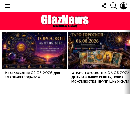
FOLLOW
SEARC
L
US
Menu
ОСТАННІ
СТАТТІ
🌟 ГОРОСКОП НА 07.08.2026 ДЛЯ
🔮 ТАРО-ГОРОСКОП НА 06.08.2026
ВСІХ ЗНАКІВ ЗОДІАКУ 🌟
ДЕНЬ ВАЖЛИВИХ РІШЕНЬ, НОВИХ
МОЖЛИВОСТЕЙ І ВНУТРІШНЬОЇ СИЛИ