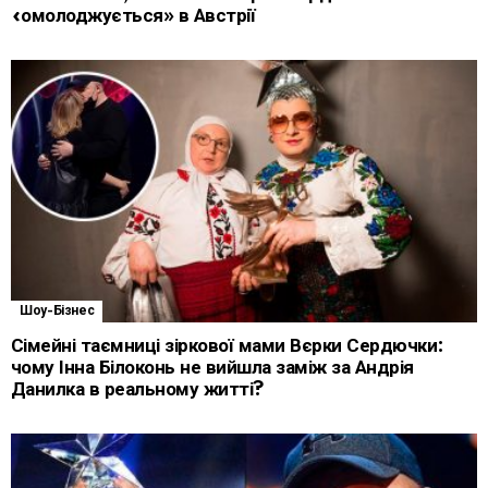
«омолоджується» в Австрії
Шоу-Бізнес
Сімейні таємниці зіркової мами Вєрки Сердючки:
чому Інна Білоконь не вийшла заміж за Андрія
Данилка в реальному житті?