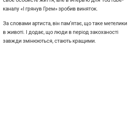
каналу «І грянув Грем» зробив виняток.
За словами артиста, він пам’ятає, що таке метелики
в животі. І додає, що люди в період закоханості
завжди змінюються, стають кращими.