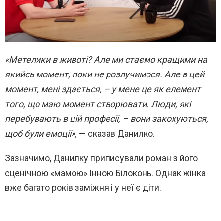
«Метелики в животі? Але ми стаємо кращими на
якийсь момент, поки не розлучимося. Але в цей
момент, мені здається, – у мене це як елемент
того, що маю момент створювати. Люди, які
перебувають в цій професії, – вони закохуються,
щоб були емоції»,
— сказав Данилко.
Зазначимо, Данилку приписували роман з його
сценічною «мамою» Інною Білоконь. Однак жінка
вже багато років заміжня і у неї є діти.