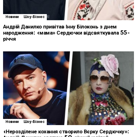
Новини
Шоу-Бізнес
Андрій Данилко привітав Інну Білоконь з днем
народження: «мама» Сердючки відсвяткувала 55-
річчя
Новини
Шоу-Бізнес
«Нерозділене кохання створило Вєрку Сердючку»: