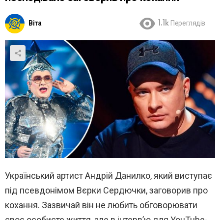
Віта
1.1k
Переглядів
Український артист Андрій Данилко, який виступає
під псевдонімом Вєрки Сердючки, заговорив про
кохання. Зазвичай він не любить обговорювати
своє особисте життя, але в інтерв’ю для YouTube-