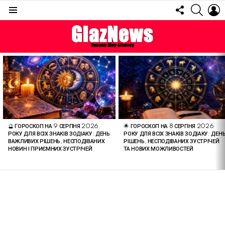
FOLLOW
SEARC
L
US
Menu
ОСТАННІ
СТАТТІ
🔮 ГОРОСКОП НА 9 СЕРПНЯ 2026
🌟 ГОРОСКОП НА 8 СЕРПНЯ 2026
РОКУ ДЛЯ ВСІХ ЗНАКІВ ЗОДІАКУ: ДЕНЬ
РОКУ ДЛЯ ВСІХ ЗНАКІВ ЗОДІАКУ: ДЕН
ВАЖЛИВИХ РІШЕНЬ, НЕСПОДІВАНИХ
РІШЕНЬ, НЕСПОДІВАНИХ ЗУСТРІЧЕЙ
НОВИН І ПРИЄМНИХ ЗУСТРІЧЕЙ
ТА НОВИХ МОЖЛИВОСТЕЙ