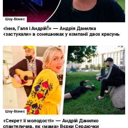
Шоу-Бізнес
«Інна, Галя і Андрій!» — Андрія Данилка
«застукали» в соняшниках у компанії двох красунь
Шоу-Бізнес
«Секрет її молодості» — Андрій Данилко
спантеличив, як «мама» Вєрки Сердючки