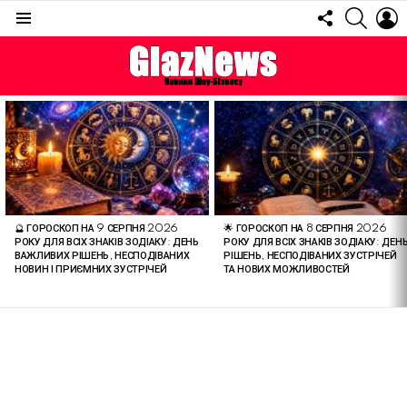
FOLLOW
SEARC
L
US
Menu
ОСТАННІ
СТАТТІ
🔮 ГОРОСКОП НА 9 СЕРПНЯ 2026
🌟 ГОРОСКОП НА 8 СЕРПНЯ 2026
РОКУ ДЛЯ ВСІХ ЗНАКІВ ЗОДІАКУ: ДЕНЬ
РОКУ ДЛЯ ВСІХ ЗНАКІВ ЗОДІАКУ: ДЕН
ВАЖЛИВИХ РІШЕНЬ, НЕСПОДІВАНИХ
РІШЕНЬ, НЕСПОДІВАНИХ ЗУСТРІЧЕЙ
НОВИН І ПРИЄМНИХ ЗУСТРІЧЕЙ
ТА НОВИХ МОЖЛИВОСТЕЙ