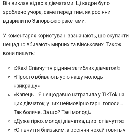
Він виклав відео з дівчатами. Ці кадри було
зроблено учора, саме перед тим, як росіяни
вдарили по Запоріжжю ракетами.
У коментарях користувачі зазначають, що окупанти
нещадно вбивають мирних та військових. Також
вони пишуть:
«Жах! Співчуття рідним загиблих дівчаток!»
«Просто вбивають усю нашу молодь
найкращу»
«Капець… Я нещодавно натрапила у TikTok на
цих дівчаток, у них неймовірно гарні голоси…
Так боляче. За що? Такі молоді»
«Дуже гірко, молоді дівчатка, щирі співчуття»
«Співчуття близьким, а росіяни нехай горять у