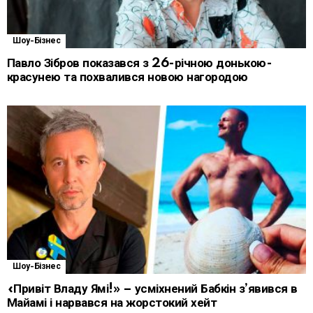
Шоу-Бізнес
Павло Зібров показався з 26-річною донькою-
красунею та похвалився новою нагородою
Шоу-Бізнес
«Привіт Владу Ямі!» – усміхнений Бабкін з’явився в
Майамі і нарвався на жорстокий хейт