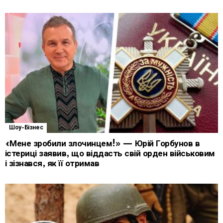
Шоу-Бізнес
«Мене зробили злочинцем!» — Юрій Горбунов в
істериці заявив, що віддасть свій орден військовим
і зізнався, як її отримав