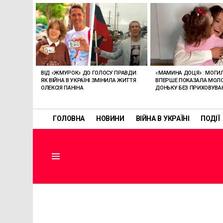
ОСТАННІ
СТАТТІ
ВІД «ЖМУРОК» ДО ГОЛОСУ ПРАВДИ:
«МАМИНА ДОЦЯ»: МОГИ
ЯК ВІЙНА В УКРАЇНІ ЗМІНИЛА ЖИТТЯ
ВПЕРШЕ ПОКАЗАЛА МО
ОЛЕКСІЯ ПАНІНА
ДОНЬКУ БЕЗ ПРИХОВУВА
ГОЛОВНА
НОВИНИ
ВІЙНА В УКРАЇНІ
ПОДІЇ
Menu