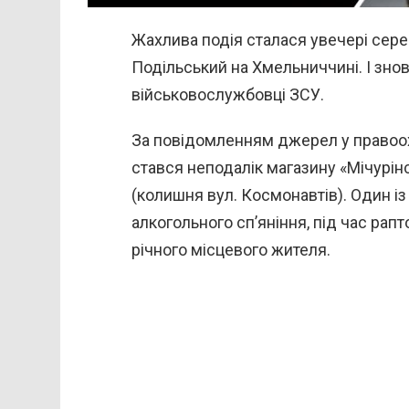
Жахлива подія сталася увечері серед
Подільський на Хмельниччині. І зно
військовослужбовці ЗСУ.
За повідомленням джерел у правоох
стався неподалік магазину «Мічурін
(колишня вул. Космонавтів). Один із 
алкогольного сп’яніння, під час рап
річного місцевого жителя.