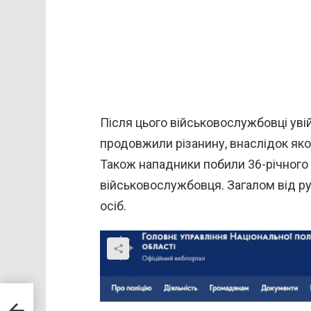
Після цього військовослужбовці уві
продовжили різанину, внаслідок яко
Також нападники побили 36-річного 
військовослужбовця. Загалом від ру
осіб.
иття,