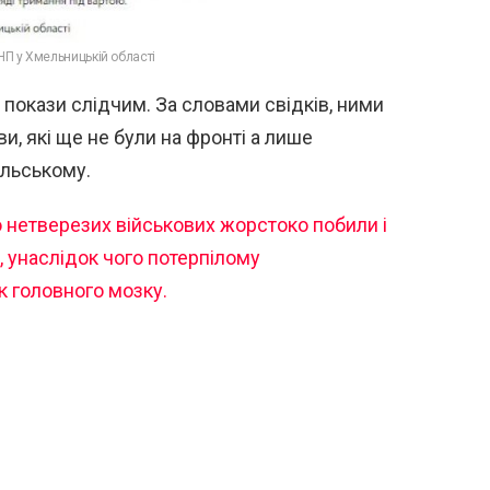
НП у Хмельницькій області
 покази слідчим. За словами свідків, ними
и, які ще не були на фронті а лише
ільському.
о нетверезих військових жорстоко побили і
 унаслідок чого потерпілому
к головного мозку.