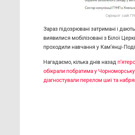
Скріншот: сайт ГУ
Зараз підозрювані затримані і дають
виявилися мобілізовані з Білої Церкв
проходили навчання у Кам’янці-Под
Нагадаємо, кілька днів назад
п’ятер
обікрали побратима у Чорноморську,
діагностували перелом шиї та набря