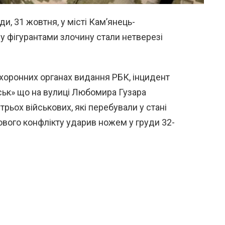
и, 31 жовтня, у місті Кам’янець-
ву фігурантами злочину стали нетверезі
оронних органах видання РБК, інцидент
ськ» що на вулиці Любомира Гузара
трьох військових, які перебували у стані
тового конфлікту ударив ножем у груди 32-