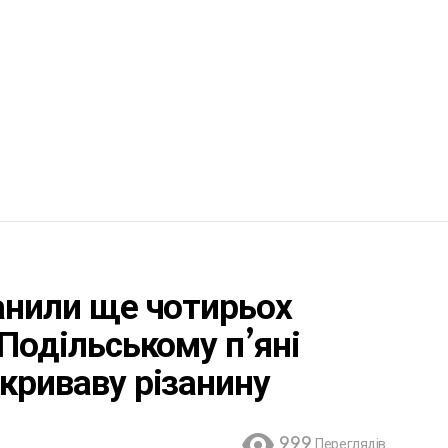
ранили ще чотирьох
-Подільському п’яні
 криваву різанину
999
Переглядів