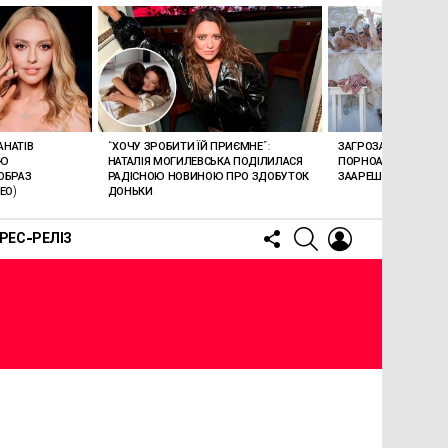
АНАТІВ
“ХОЧУ ЗРОБИТИ ЇЙ ПРИЄМНЕ”:
ЗАГРОЗА 15 РОКІВ В’
ОЮ
НАТАЛІЯ МОГИЛЕВСЬКА ПОДІЛИЛАСЯ
ПОРНОАКТОРКА БОН
ОБРАЗ
РАДІСНОЮ НОВИНОЮ ПРО ЗДОБУТОК
ЗААРЕШТОВАНА НА Б
ЕО)
ДОНЬКИ
FOLLOW
SEARCH
LOGIN
РЕС-РЕЛІЗ
US