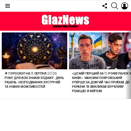
FOLLOW
SEARC
L
US
Menu
ОСТАННІ
СТАТТІ
🌟 ГОРОСКОП НА 8 СЕРПНЯ 2026
«ЦЕ МІЙ ПЕРШИЙ ЗА 15 РОКІВ РАНОК 
РОКУ ДЛЯ ВСІХ ЗНАКІВ ЗОДІАКУ: ДЕНЬ
КИЄВІ»: МАКСИМ ПОКРОВСЬКИЙ
РІШЕНЬ, НЕСПОДІВАНИХ ЗУСТРІЧЕЙ
УПЕРШЕ ЗА ДОВГИЙ ЧАС ПРИЇХАВ ДО
ТА НОВИХ МОЖЛИВОСТЕЙ
УКРАЇНИ ТА ВИКЛИКАВ БУРХЛИВУ
РЕАКЦІЮ В МЕРЕЖІ