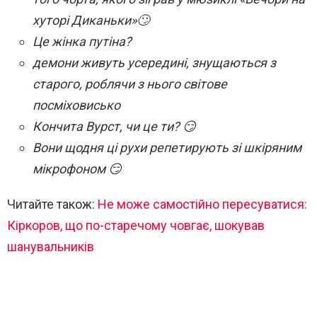
хуторі Диканьки»🙄
Це жінка путіна?
демони живуть усередині, знущаються з
старого, роблячи з нього світове
посміховисько
Кончита Вурст, чи це ти? 😏
Вони щодня ці рухи репетирують зі шкіряним
мікрофоном 😏
Читайте також:
Не може самостійно пересуватися:
Кіркоров, що по-старечому човгає, шокував
шанувальників