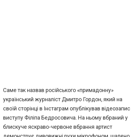
Саме так назвав російського «примадонну»
український журналіст Дмитро Гордон, який на
своїй сторінці в Інстаграм опублікував відеозапис
виступу Філіпа Бедросовича. На ньому вбраний у
блискуче яскраво-червоне вбрання артист
демонструє дивовижні рухи мікрофоном, шалено