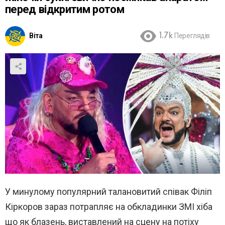
перед відкритим ротом
Віта
1.7k
Переглядів
У минулому популярний талановитий співак Філіп
Кіркоров зараз потрапляє на обкладинки ЗМІ хіба
що як блазень, виставлений на сцену на потіху