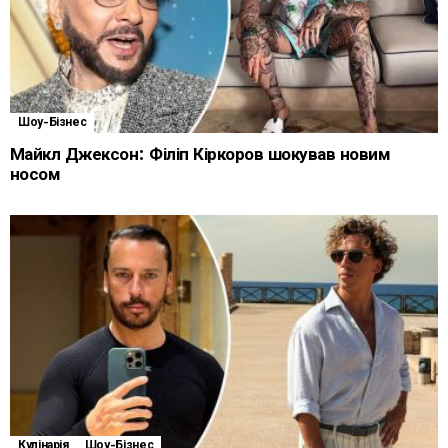
Шоу-Бізнес
Майкл Джексон: Філіп Кіркоров шокував новим
носом
Кулінарія
Шоу-Бізнес