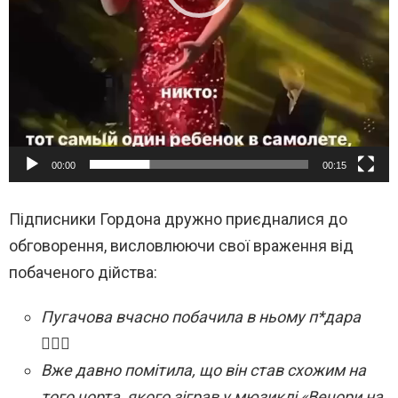
е
р
00:00
00:15
Підписники Гордона дружно приєдналися до
обговорення, висловлюючи свої враження від
побаченого дійства:
Пугачова вчасно побачила в ньому п*дара
🤦🏻‍♂️
Вже давно помітила, що він став схожим на
того чорта, якого зіграв у мюзиклі «Вечори на