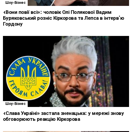
Шоу-Бізнес
«Вони повії всі»: чоловік Олі Полякової Вадим
Буряковський розніс Кіркорова та Лепса в інтерв’ю
Гордону
Шоу-Бізнес
«Слава Україні» застала зненацька: у мережі знову
обговорюють реакцію Кіркорова