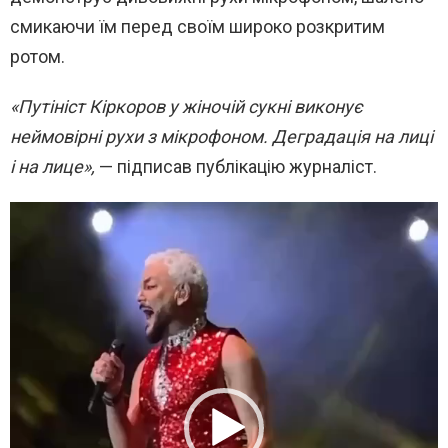
смикаючи їм перед своїм широко розкритим
ротом.
«Путініст Кіркоров у жіночій сукні виконує
неймовірні рухи з мікрофоном. Деградація на лиці
і на лице»,
— підписав публікацію журналіст.
В
и
д
е
о
п
л
е