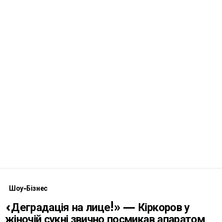
Шоу-Бізнес
«Деградація на лице!» — Кіркоров у
жіночій сукні звично посмикав апаратом