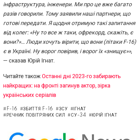
інфраструктура, інженери. Ми про це вже багато
разів говорили. Тому заявили наші партнери, що
готові передати. Я щодня отримую такі запитання
від колег: «Ну то все ж таки, офрекорд, скажіть, є
вони?»… Люди хочуть вірити, що вони (літаки F-16)
є в Україні. Ну ворог повірив, і ворог їх «знищує»»
,
— сказав Юрій Ігнат.
Читайте також
Останні дні 2023-го забирають
найкращих: на фронті загинув актор, зірка
українських серіалів
F-16
ЗБИТТЯ F-16
ЗСУ
ІГНАТ
РЕЧНИК ПОВІТРЯНИХ СИЛ
СУ-34
ЮРІЙ ІГНАТ