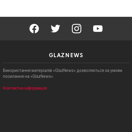
facebook
twitter
instagram
youtube
GLAZNEWS
Використання матеріалів «GlazNews» дозволяється за умови
посилання на «GlazNews».
Контактна інформація