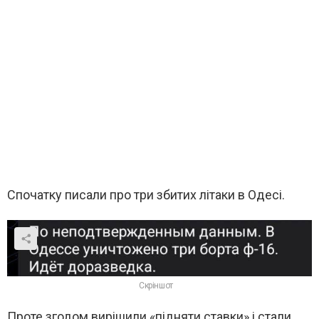
Спочатку писали про три збитих літаки в Одесі.
Скріншот
Проте згодом вирішили «підняти ставки» і стали