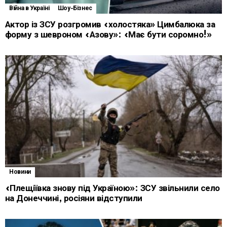
Війна в Україні
Шоу-Бізнес
Актор із ЗСУ розгромив «холостяка» Цимбалюка за
форму з шевроном «Азову»: «Має бути соромно!»
Новини
«Плещіївка знову під Україною»: ЗСУ звільнили село
на Донеччині, росіяни відступили