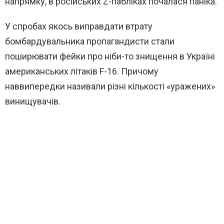
напрямку, в російських Z-пабліках почалася паніка.
У спробах якось виправдати втрату
бомбардувальника пропагандисти стали
поширювати фейки про ніби-то знищення в Україні
американських літаків F-16. Причому
наввипередки називали різні кількості «уражених»
винищувачів.