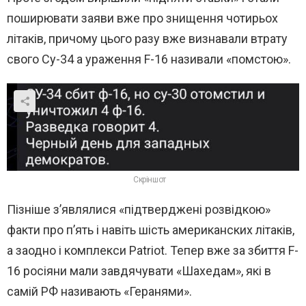
поширювати заяви вже про знищення чотирьох
літаків, причому цього разу вже визнавали втрату
свого Су-34 а ураження F-16 називали «помстою».
Скріншот
Пізніше з’являлися «підтверджені розвідкою»
факти про п’ять і навіть шість американских літаків,
а заодно і комплекси Patriot. Тепер вже за збиття F-
16 росіяни мали завдячувати «Шахедам», які в
самій РФ називають «Геранями».