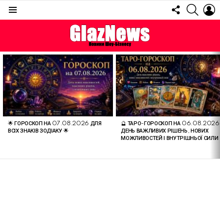
FOLLOW
SEARC
L
US
Menu
ОСТАННІ
СТАТТІ
🌟 ГОРОСКОП НА 07.08.2026 ДЛЯ
🔮 ТАРО-ГОРОСКОП НА 06.08.2026
ВСІХ ЗНАКІВ ЗОДІАКУ 🌟
ДЕНЬ ВАЖЛИВИХ РІШЕНЬ, НОВИХ
МОЖЛИВОСТЕЙ І ВНУТРІШНЬОЇ СИЛИ