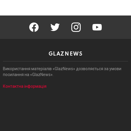
facebook
twitter
instagram
youtube
GLAZNEWS
Використання матеріалів «GlazNews» дозволяється за умови
посилання на «GlazNews».
Контактна інформація