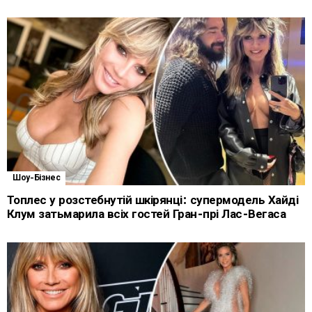
Шоу-Бізнес
Топлес у розстебнутій шкірянці: супермодель Хайді
Клум затьмарила всіх гостей Гран-прі Лас-Вегаса