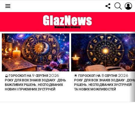
FOLLOW
SEARC
L
US
Menu
ОСТАННІ
СТАТТІ
🔮 ГОРОСКОП НА 9 СЕРПНЯ 2026
🌟 ГОРОСКОП НА 8 СЕРПНЯ 2026
РОКУ ДЛЯ ВСІХ ЗНАКІВ ЗОДІАКУ: ДЕНЬ
РОКУ ДЛЯ ВСІХ ЗНАКІВ ЗОДІАКУ: ДЕН
ВАЖЛИВИХ РІШЕНЬ, НЕСПОДІВАНИХ
РІШЕНЬ, НЕСПОДІВАНИХ ЗУСТРІЧЕЙ
НОВИН І ПРИЄМНИХ ЗУСТРІЧЕЙ
ТА НОВИХ МОЖЛИВОСТЕЙ