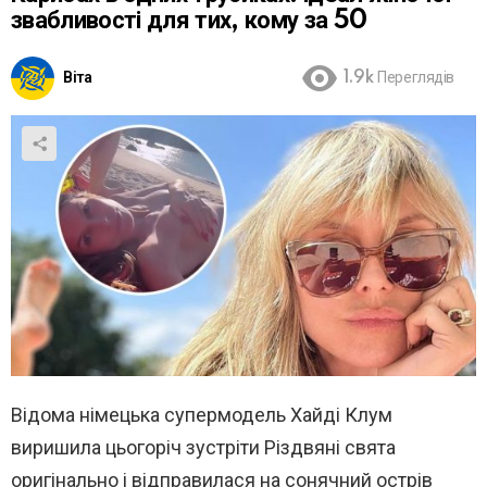
звабливості для тих, кому за 50
Віта
1.9k
Переглядів
Відома німецька супермодель Хайді Клум
виришила цьогоріч зустріти Різдвяні свята
оригінально і відправилася на сонячний острів