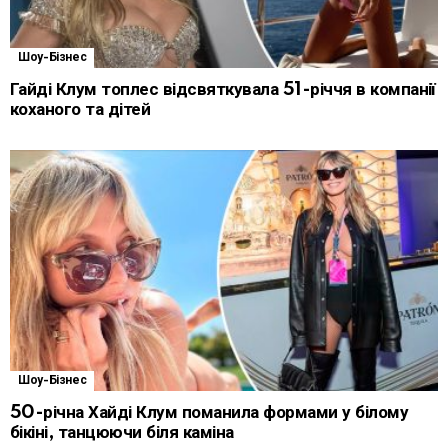
Шоу-Бізнес
Гайді Клум топлес відсвяткувала 51-річчя в компанії
коханого та дітей
Шоу-Бізнес
50-річна Хайді Клум поманила формами у білому
бікіні, танцюючи біля каміна