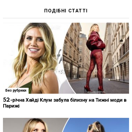
ПОДІБНІ СТАТТІ
Без рубрики
52-річна Хайді Клум забула білизну на Тижні моди в
Парижі