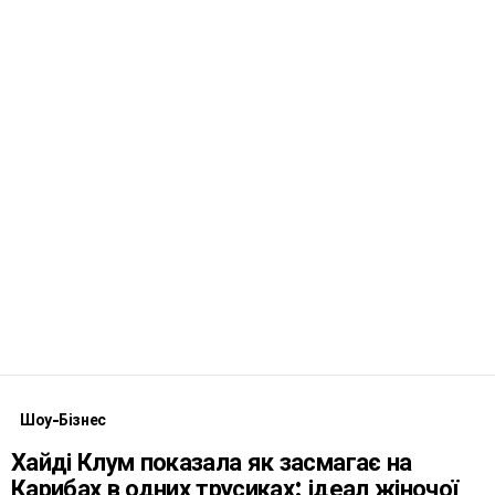
Шоу-Бізнес
Хайді Клум показала як засмагає на
Карибах в одних трусиках: ідеал жіночої