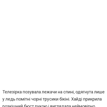
Телезірка позувала лежачи на спині, одягнута лише
у ледь помітні чорні трусики бікіні. Хайді прикрила
розкішний бюст рукою і виглядала неймовірно