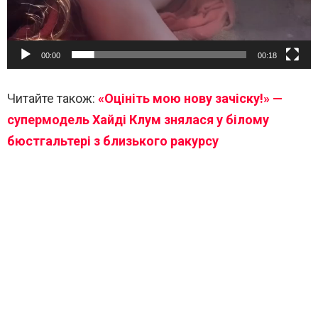
00:00
00:18
Читайте також:
«Оцініть мою нову зачіску!» —
супермодель Хайді Клум знялася у білому
бюстгальтері з близького ракурсу