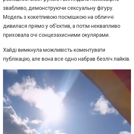
звабливо, демонструючи сексуальну фігуру.
Модель з кокетливою посмішкою на обличчі
дивилася прямо у об’єктив, а потім неквапливо
приховала очі сонцезахисними окулярами.
Хайді вимкнула можливість коментувати
публікацію, але вона все одно набрав безліч лайків.
В
и
д
е
о
п
л