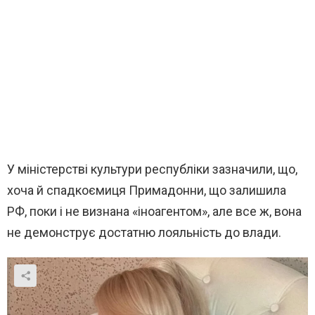
У міністерстві культури республіки зазначили, що,
хоча й спадкоємиця Примадонни, що залишила
РФ, поки і не визнана «іноагентом», але все ж, вона
не демонструє достатню лояльність до влади.