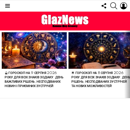
FOLLOW
SEARC
L
US
Menu
ОСТАННІ
СТАТТІ
🔮 ГОРОСКОП НА 9 СЕРПНЯ 2026
🌟 ГОРОСКОП НА 8 СЕРПНЯ 2026
РОКУ ДЛЯ ВСІХ ЗНАКІВ ЗОДІАКУ: ДЕНЬ
РОКУ ДЛЯ ВСІХ ЗНАКІВ ЗОДІАКУ: ДЕН
ВАЖЛИВИХ РІШЕНЬ, НЕСПОДІВАНИХ
РІШЕНЬ, НЕСПОДІВАНИХ ЗУСТРІЧЕЙ
НОВИН І ПРИЄМНИХ ЗУСТРІЧЕЙ
ТА НОВИХ МОЖЛИВОСТЕЙ