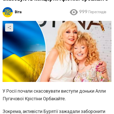
Віта
999
Переглядів
У Росії почали скасовувати виступи доньки Алли
Пугачової Крістіни Орбакайте.
Зокрема, активісти Бурятії зажадали заборонити