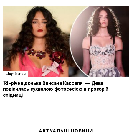
Шоу-Бізнес
18-річна донька Венсана Касселя — Дева
поділилась зухвалою фотосесією в прозорій
спідниці
АКТУАЛЬНІ НОВИНИ