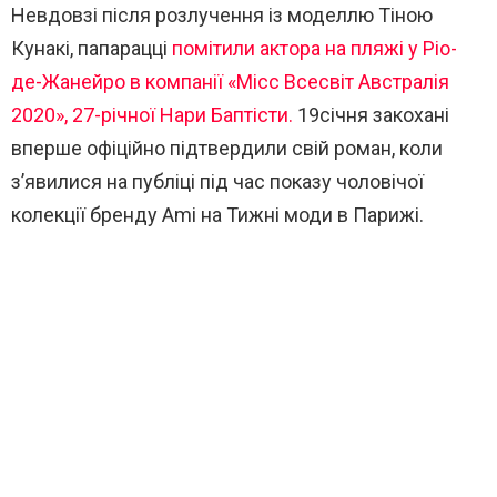
Невдовзі після розлучення із моделлю Тіною
Кунакі, папарацці
помітили актора на пляжі у Ріо-
де-Жанейро в компанії «Місс Всесвіт Австралія
2020», 27-річної Нари Баптісти.
19січня закохані
вперше офіційно підтвердили свій роман, коли
з’явилися на публіці під час показу чоловічої
колекції бренду Ami на Тижні моди в Парижі.