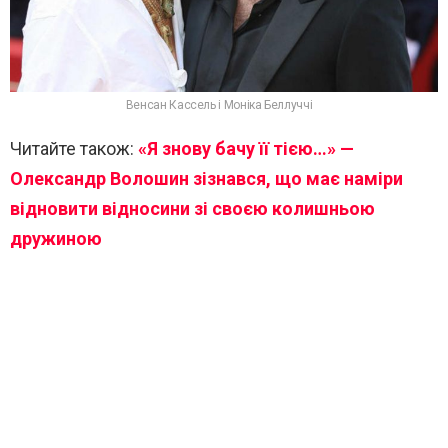
Венсан Кассель і Моніка Беллуччі
Читайте також:
«Я знову бачу її тією…» —
Олександр Волошин зізнався, що має наміри
відновити відносини зі своєю колишньою
дружиною