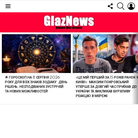
FOLLOW
SEARC
L
US
Menu
ОСТАННІ
СТАТТІ
🌟 ГОРОСКОП НА 8 СЕРПНЯ 2026
«ЦЕ МІЙ ПЕРШИЙ ЗА 15 РОКІВ РАНОК 
РОКУ ДЛЯ ВСІХ ЗНАКІВ ЗОДІАКУ: ДЕНЬ
КИЄВІ»: МАКСИМ ПОКРОВСЬКИЙ
РІШЕНЬ, НЕСПОДІВАНИХ ЗУСТРІЧЕЙ
УПЕРШЕ ЗА ДОВГИЙ ЧАС ПРИЇХАВ ДО
ТА НОВИХ МОЖЛИВОСТЕЙ
УКРАЇНИ ТА ВИКЛИКАВ БУРХЛИВУ
РЕАКЦІЮ В МЕРЕЖІ