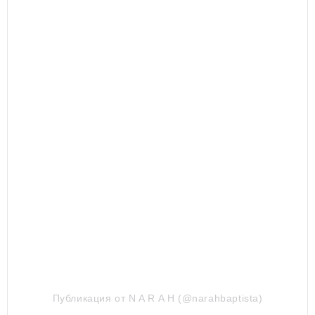
Публикация от N A R A H (@narahbaptista)