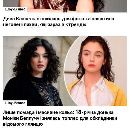
Шоу-Бізнес
Дева Кассель оголилась для фото та засвітила
неголені пахви, які зараз в «тренді»
Шоу-Бізнес
Лише помада і масивне кольє: 18-річна донька
Моніки Беллуччі знялась топлес для обкладинки
відомого глянцю