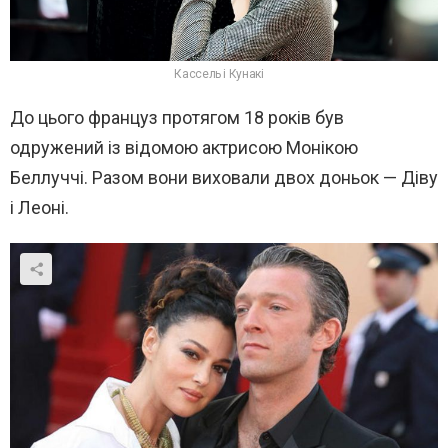
Кассель і Кунакі
До цього француз протягом 18 років був
одружений із відомою актрисою Монікою
Беллуччі. Разом вони виховали двох доньок — Діву
і Леоні.