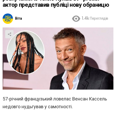
актор представив публіці нову обраницю
Віта
1.4k
Переглядів
57-річний французький ловелас Венсан Кассель
недовго нудьгував у самотності.