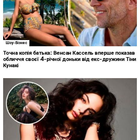
Шоу-Бізнес
Точна копія батька: Венсан Кассель вперше показав
обличчя своєї 4-річної доньки від екс-дружини Тіни
Кунакі