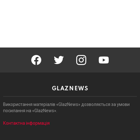
facebook
twitter
instagram
youtube
GLAZNEWS
Використання матеріалів «GlazNews» дозволяється за умови
посилання на «GlazNews».
Контактна інформація