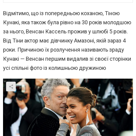
Відмітимо, що із попередньою коханою, Тіною
Кунакі, яка також була рівно на 30 років молодшою
за нього, Венсан Кассель прожив у шлюбі 5 років.
Від Тіни актор має дівчинку Амазоні, якій зараз 4
роки. Причиною їх розлучення називають зраду
Кунакі — Венсан першим видалив зі своєї сторінки
усі спільні фото із колишньою дружиною