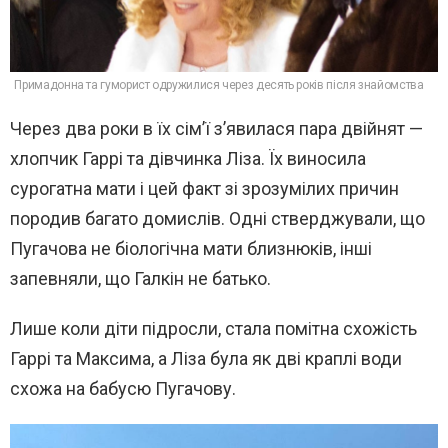
Примадонна та гуморист одружилися через десять років після знайомства
Через два роки в їх сім’ї з’явилася пара двійнят —
хлопчик Гаррі та дівчинка Ліза. Їх виносила
сурогатна мати і цей факт зі зрозумілих причин
породив багато домислів. Одні стверджували, що
Пугачова не біологічна мати близнюків, інші
запевняли, що Галкін не батько.
Лише коли діти підросли, стала помітна схожість
Гаррі та Максима, а Ліза була як дві краплі води
схожа на бабусю Пугачову.