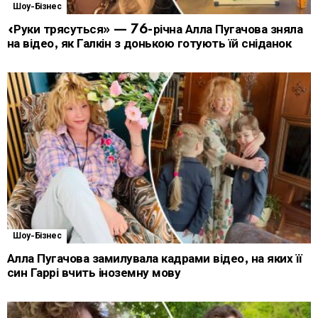
Шоу-Бізнес
«Руки трясуться» — 76-річна Алла Пугачова зняла
на відео, як Галкін з донькою готують їй сніданок
Шоу-Бізнес
Алла Пугачова замилувала кадрами відео, на яких її
син Гаррі вчить іноземну мову