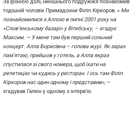
За іронією долі, нинішнього подружжя познайомив
тодішній чоловік Примадонни Філіп Кіркоров. «
Ми
познайомилися з Аллою в липні 2001 року на
«Слов’янському базарі» у Вітебську, – згадує
Максим. — У мене там був перший сольний
концерт. Алла Борисівна – голова журі. Як зараз
пам’ятаю, прийшов у готель, а Алла якраз
спустилася зі свого номера, щоб їхати на
репетицію чи кудись у ресторан. І ось там Філіп
Кіркоров нас один одному і представив»,
—
згадував Галкін у одному з інтерв’ю.