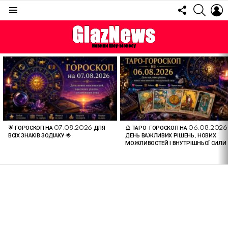
FOLLOW
SEARC
L
US
Menu
ОСТАННІ
СТАТТІ
🌟 ГОРОСКОП НА 07.08.2026 ДЛЯ
🔮 ТАРО-ГОРОСКОП НА 06.08.2026
ВСІХ ЗНАКІВ ЗОДІАКУ 🌟
ДЕНЬ ВАЖЛИВИХ РІШЕНЬ, НОВИХ
МОЖЛИВОСТЕЙ І ВНУТРІШНЬОЇ СИЛИ