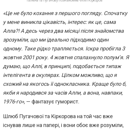
Галкіна та Пугачову познайомив Філіп Кіркоров
«Це не було кохання з першого погляду. Спочатку
у мене виникла цікавість, інтерес: як це, сама
Алла?! А десь через два місяці після знайомства
зрозуміли, що ми ідеально підходимо один
одному. Таке рідко трапляється. Іскра пробігла 3
жовтня 2001 року. 4 жовтня спалахнуло полум’я. Я
думаю, що Аллі, в принципі, подобається типаж
інтелігента в окулярах. Цілком можливо, що я
схожий на якогось її однокласника. Краще було б,
якби я народився за часів Алли, а вона, навпаки,
1976-го»,
— фантазує гуморист.
Шлюб Пугачової та Кіркорова на той час вже
існував лише на папері, і вони обоє вже розуміли,