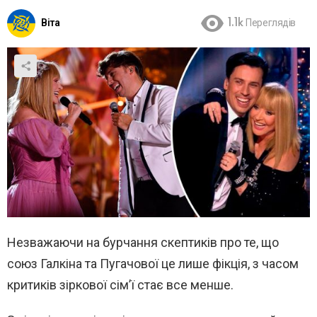
Віта
1.1k
Переглядів
Незважаючи на бурчання скептиків про те, що
союз Галкіна та Пугачової це лише фікція, з часом
критиків зіркової сім’ї стає все менше.