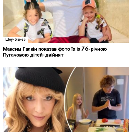
Шоу-Бізнес
Максим Галкін показав фото їх із 76-річною
Пугачовою дітей-двійнят