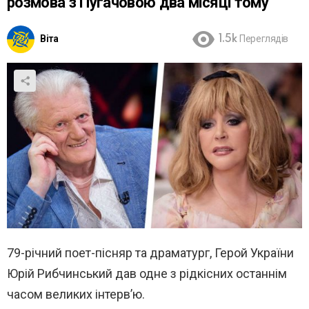
розмова з Пугачовою два місяці тому
Віта
1.5k
Переглядів
79-річний поет-пісняр та драматург, Герой України
Юрій Рибчинський дав одне з рідкісних останнім
часом великих інтерв’ю.