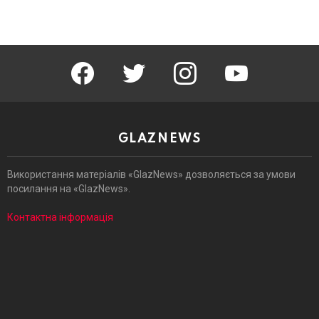
facebook
twitter
instagram
youtube
GLAZNEWS
Використання матеріалів «GlazNews» дозволяється за умови
посилання на «GlazNews».
Контактна інформація