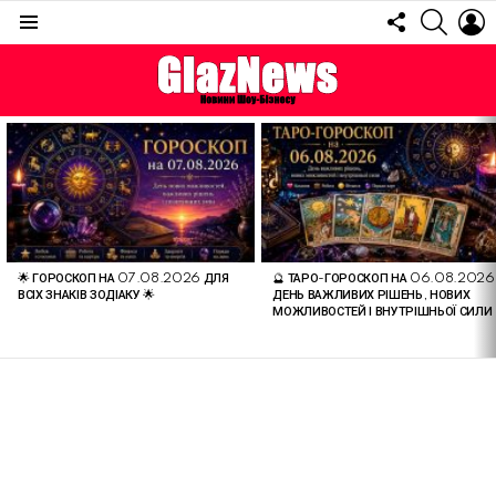
FOLLOW
SEARC
L
US
Menu
ОСТАННІ
СТАТТІ
🌟 ГОРОСКОП НА 07.08.2026 ДЛЯ
🔮 ТАРО-ГОРОСКОП НА 06.08.2026
ВСІХ ЗНАКІВ ЗОДІАКУ 🌟
ДЕНЬ ВАЖЛИВИХ РІШЕНЬ, НОВИХ
МОЖЛИВОСТЕЙ І ВНУТРІШНЬОЇ СИЛИ