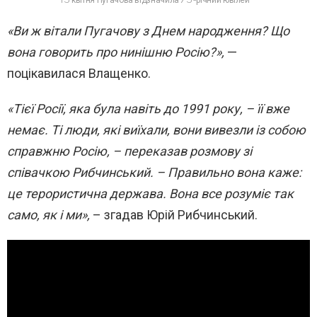
15 квітня Пугачова відзначила 75-річний ювілей
«Ви ж вітали Пугачову з Днем народження? Що
вона говорить про нинішню Росію?»,
—
поцікавилася Влащенко.
«Тієї Росії, яка була навіть до 1991 року, – її вже
немає. Ті люди, які виїхали, вони вивезли із собою
справжню Росію, – переказав розмову зі
співачкою Рибчинський. – Правильно вона каже:
це терористична держава. Вона все розуміє так
само, як і ми»,
– згадав Юрій Рибчинський.