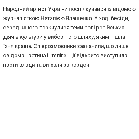
Народний артист України поспілкувався із відомою
журналісткою Наталією Влащенко. У ході бесіди,
серед іншого, торкнулися теми ролі російських
діячів культури у виборі того шляху, яким пішла
їхня країна. Співрозмовники зазначили, що лише
свідома частина інтелігенції відкрито виступила
проти влади та виїхали за кордон.