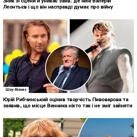
Зник зі сцени й уникає заяв: де нині Валерій
Леонтьєв і що він насправді думає про війну
Шоу-Бізнес
Юрій Рибчинський оцінив творчість Пивоварова та
заявив, що місце Винника ніхто так і не зміг зайняти