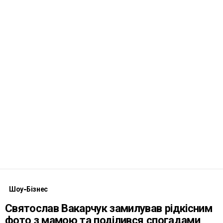
Шоу-Бізнес
Святослав Вакарчук замилував рідкісним
фото з мамою та поділився спогадами