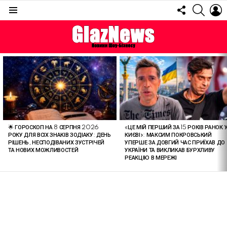
FOLLOW
SEARC
L
US
Menu
ОСТАННІ
СТАТТІ
🌟 ГОРОСКОП НА 8 СЕРПНЯ 2026
«ЦЕ МІЙ ПЕРШИЙ ЗА 15 РОКІВ РАНОК 
РОКУ ДЛЯ ВСІХ ЗНАКІВ ЗОДІАКУ: ДЕНЬ
КИЄВІ»: МАКСИМ ПОКРОВСЬКИЙ
РІШЕНЬ, НЕСПОДІВАНИХ ЗУСТРІЧЕЙ
УПЕРШЕ ЗА ДОВГИЙ ЧАС ПРИЇХАВ ДО
ТА НОВИХ МОЖЛИВОСТЕЙ
УКРАЇНИ ТА ВИКЛИКАВ БУРХЛИВУ
РЕАКЦІЮ В МЕРЕЖІ