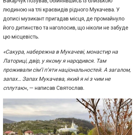
Вакарчук позував, обійнявшись із близькою
людиною на тлі краєвидів рідного Мукачева. У
дописі музикант пригадав місця, де промайнуло
його дитинство та наголосив, що ніколи не забуде
цю місцевість.
«Сакура, набережна в Мукачеві, монастир на
Латориці, двір, у якому я народився. Там
проживали сім’ї п’яти національностей. А загалом,
запах… Запах Мукачева, який я ні з чим не
сплутаю
«, — написав Святослав.