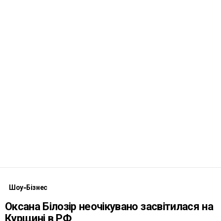
Шоу-Бізнес
Оксана Білозір неочікувано засвітилася на
Курщині в РФ