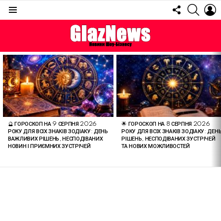
FOLLOW
SEARC
L
US
Menu
ОСТАННІ
СТАТТІ
🔮 ГОРОСКОП НА 9 СЕРПНЯ 2026
🌟 ГОРОСКОП НА 8 СЕРПНЯ 2026
РОКУ ДЛЯ ВСІХ ЗНАКІВ ЗОДІАКУ: ДЕНЬ
РОКУ ДЛЯ ВСІХ ЗНАКІВ ЗОДІАКУ: ДЕН
ВАЖЛИВИХ РІШЕНЬ, НЕСПОДІВАНИХ
РІШЕНЬ, НЕСПОДІВАНИХ ЗУСТРІЧЕЙ
НОВИН І ПРИЄМНИХ ЗУСТРІЧЕЙ
ТА НОВИХ МОЖЛИВОСТЕЙ