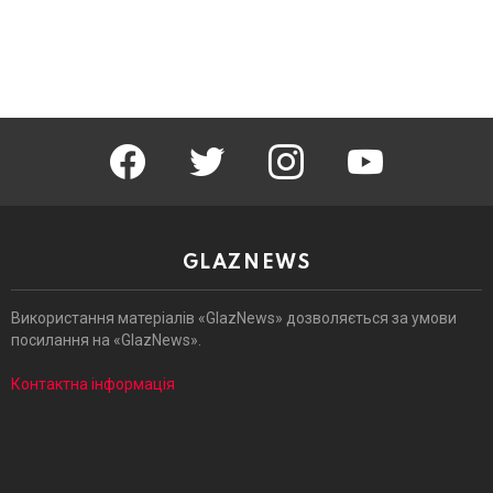
facebook
twitter
instagram
youtube
GLAZNEWS
Використання матеріалів «GlazNews» дозволяється за умови
посилання на «GlazNews».
Контактна інформація