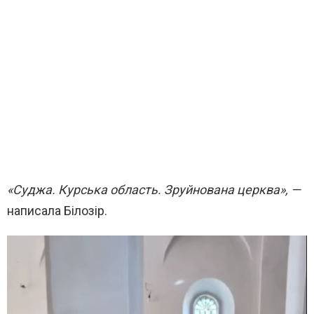
«Суджа. Курська область. Зруйнована церква», —
написала Білозір.
В
и
д
е