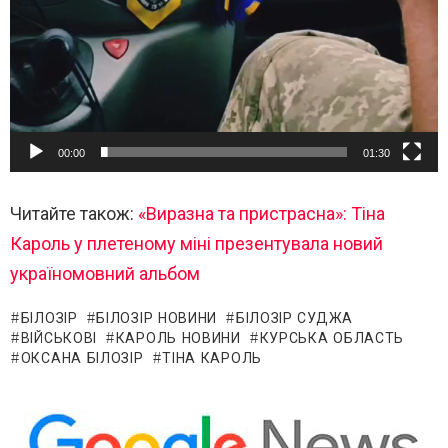
00:00
01:30
Читайте також:
«Виразна та пристрасна»: Тіна
Кароль у плетеному міні презентувала новий
україномовний альбом
БІЛОЗІР
БІЛОЗІР НОВИНИ
БІЛОЗІР СУДЖА
ВІЙСЬКОВІ
КАРОЛЬ НОВИНИ
КУРСЬКА ОБЛАСТЬ
ОКСАНА БІЛОЗІР
ТІНА КАРОЛЬ