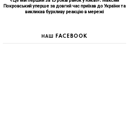
«Це мій перший за 15 років ранок у Києві»: Максим
Покровський уперше за довгий час приїхав до України та
викликав бурхливу реакцію в мережі
НАШ FACEBOOK