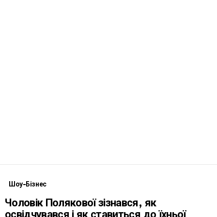
Шоу-Бізнес
Чоловік Полякової зізнався, як
освідчувався і як ставиться до їхньої