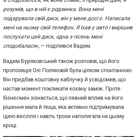
розумів, що в ній є родзинка. Вона мені
подарувала свій диск, він у мене досі є. Написала
мені на ньому свій телефон. Я їхав у авто і вирішив
послухати цей диск, одна з пісень мені
сподобалася
«, — поділився Вадим.
Вадим Буряковський також розповів, що його
пропозиція Олі Поляковій була цілком спонтанною.
Він придбав коштовну каблучку й усвідомив, що
настав момент покликати кохану заміж. Проте
бізнесмен зізнається, що певний вплив на його
рішення мала й теща, яка активно підтримувала
ідею весілля і навіть трохи наполягала на цьому
кроці.