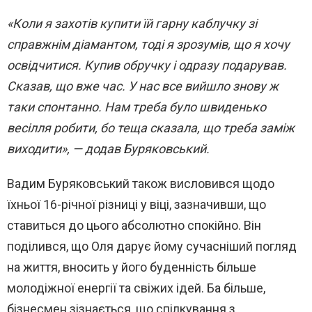
«Коли я захотів купити їй гарну каблучку зі
справжнім діамантом, тоді я зрозумів, що я хочу
освідчитися. Купив обручку і одразу подарував.
Сказав, що вже час. У нас все вийшло знову ж
таки спонтанно. Нам треба було швиденько
весілля робити, бо теща сказала, що треба заміж
виходити», — додав Буряковський.
Вадим Буряковський також висловився щодо
їхньої 16-річної різниці у віці, зазначивши, що
ставиться до цього абсолютно спокійно. Він
поділився, що Оля дарує йому сучасніший погляд
на життя, вносить у його буденність більше
молодіжної енергії та свіжих ідей. Ба більше,
бізнесмен зізнається, що спілкування з