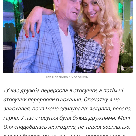
Оля Полякова з чоловіком
«У нас дружба переросла в стосунки, а потім ці
стосунки переросли в кохання. Спочатку я не
закохався, вона мене здивувала: яскрава, весела,
гарна. У нас стосунки були більш дружними. Мені
Оля сподобалась як людина, не тільки зовнішньо,
а сподобалося, як вона співає, її природні дані, я