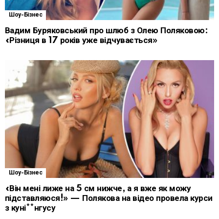
Шоу-Бізнес
Вадим Буряковський про шлюб з Олею Поляковою:
«Різниця в 17 років уже відчувається»
Шоу-Бізнес
«Він мені лиже на 5 см нижче, а я вже як можу
підставляюся!» — Полякова на відео провела курси
з куні**нгусу