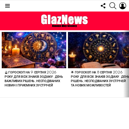
FOLLOW
SEARC
L
US
Menu
ОСТАННІ
СТАТТІ
🔮 ГОРОСКОП НА 9 СЕРПНЯ 2026
🌟 ГОРОСКОП НА 8 СЕРПНЯ 2026
РОКУ ДЛЯ ВСІХ ЗНАКІВ ЗОДІАКУ: ДЕНЬ
РОКУ ДЛЯ ВСІХ ЗНАКІВ ЗОДІАКУ: ДЕН
ВАЖЛИВИХ РІШЕНЬ, НЕСПОДІВАНИХ
РІШЕНЬ, НЕСПОДІВАНИХ ЗУСТРІЧЕЙ
НОВИН І ПРИЄМНИХ ЗУСТРІЧЕЙ
ТА НОВИХ МОЖЛИВОСТЕЙ