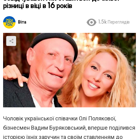
різниці в віці в 16 років
Віта
1.5k
Переглядів
Чоловік української співачки Олі Полякової,
бізнесмен Вадим Буряковський, вперше поділився
історією їхніх заручин та своїм ставленням до