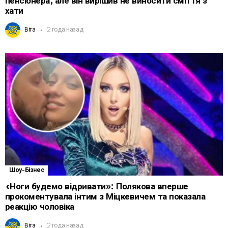
пенсіонера, але він вирішив не виносити сміття з
хати
Віта
2 года назад
Шоу-Бізнес
«Ноги будемо відривати»: Полякова вперше
прокоментувала інтим з Міцкевичем та показала
реакцію чоловіка
Віта
2 года назад