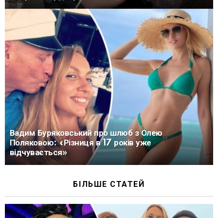
Вадим Буряковський про шлюб з Олею
Поляковою: «Різниця в 17 років уже
відчувається»
БІЛЬШЕ СТАТЕЙ