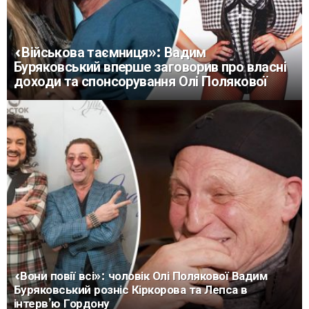
«Військова таємниця»: Вадим
Буряковський вперше заговорив про власні
доходи та спонсорування Олі Полякової
«Вони повії всі»: чоловік Олі Полякової Вадим
Буряковський розніс Кіркорова та Лепса в
інтерв’ю Гордону