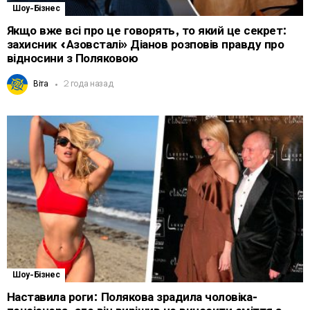
Шоу-Бізнес
Якщо вже всі про це говорять, то який це секрет:
захисник «Азовсталі» Діанов розповів правду про
відносини з Поляковою
Віта
2 года назад
Шоу-Бізнес
Наставила роги: Полякова зрадила чоловіка-