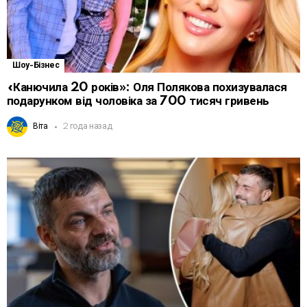
Шоу-Бізнес
«Канючила 20 років»: Оля Полякова похизувалася
подарунком від чоловіка за 700 тисяч гривень
Віта
2 года назад