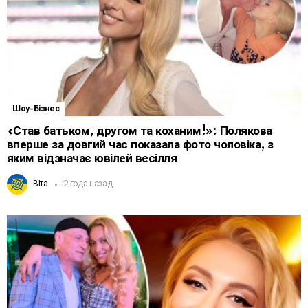
Шоу-Бізнес
«Став батьком, другом та коханим!»: Полякова
вперше за довгий час показала фото чоловіка, з
яким відзначає ювілей весілля
Віта
2 года назад