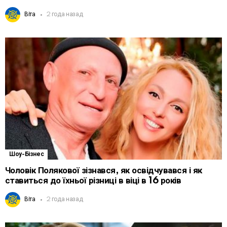
Віта
2 года назад
Шоу-Бізнес
Чоловік Полякової зізнався, як освідчувався і як
ставиться до їхньої різниці в віці в 16 років
Віта
2 года назад