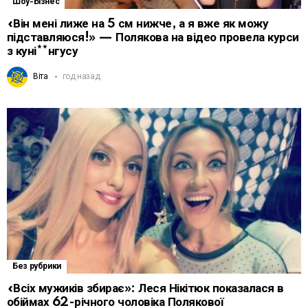
Шоу-Бізнес
«Він мені лиже на 5 см нижче, а я вже як можу
підставляюся!» — Полякова на відео провела курси
з куні**нгусу
Віта
год назад
Без рубрики
«Всіх мужиків збирає»: Леся Нікітюк показалася в
обіймах 62-річного чоловіка Полякової