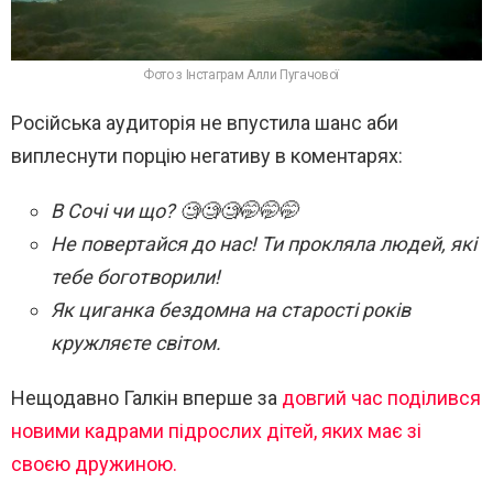
Фото з Інстаграм Алли Пугачової
Російська аудиторія не впустила шанс аби
виплеснути порцію негативу в коментарях:
В Сочі чи що? 🧐🧐🧐🤭🤭🤭
Не повертайся до нас! Ти прокляла людей, які
тебе боготворили!
Як циганка бездомна на старості років
кружляєте світом.
Нещодавно Галкін вперше за
довгий час поділився
новими кадрами підрослих дітей, яких має зі
своєю дружиною.