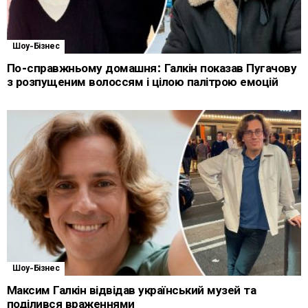
Шоу-Бізнес
По-справжньому домашня: Галкін показав Пугачову
з розпущеним волоссям і цілою палітрою емоцій
Шоу-Бізнес
Максим Галкін відвідав український музей та
поділився враженнями