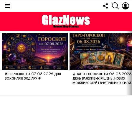
FOLLOW
SEARC
L
US
Menu
ОСТАННІ
СТАТТІ
🌟 ГОРОСКОП НА 07.08.2026 ДЛЯ
🔮 ТАРО-ГОРОСКОП НА 06.08.2026
ВСІХ ЗНАКІВ ЗОДІАКУ 🌟
ДЕНЬ ВАЖЛИВИХ РІШЕНЬ, НОВИХ
МОЖЛИВОСТЕЙ І ВНУТРІШНЬОЇ СИЛИ